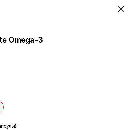
ite Omega-3
апсулы):