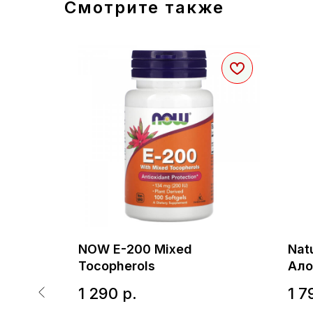
Смотрите также
eek 610
NOW E-200 Mixed
Nat
Tocopherols
Ало
кас
1 290
р.
1 7