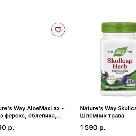
ure's Way AloeMaxLax -
Nature's Way Skullc
э ферокс, облепиха,
Шлемник трава
кара и семена фенхеля
90
р.
1 590
р.