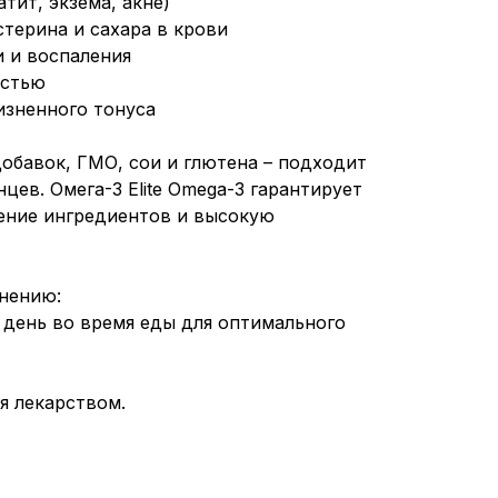
тит, экзема, акне)
стерина и сахара в крови
и и воспаления
остью
изненного тонуса
добавок, ГМО, сои и глютена – подходит
нцев. Омега-3 Elite Omega-3 гарантирует
ение ингредиентов и высокую
нению:
 день во время еды для оптимального
я лекарством.