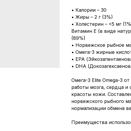
• Калории – 30
• Жиры – 2 г (3%)
• Холестерин – <5 мг (1%
Витамин Е (в виде натур
(89%)
• Норвежское рыбное масл
• Омега-3 жирные кислоты
• EPA (Эйкозапентаеновая
• DHA (Докозагексаенова
Омега-3 Elite Omega-3 от
работы мозга, сердца и
красоты кожи. Составле
норвежского рыбного ма
нормализации обмена в
Преимущества использо