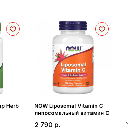
ap Herb -
NOW Liposomal Vitamin C -
KAL
липосомальный витамин С
Ме
2 790
р.
1 