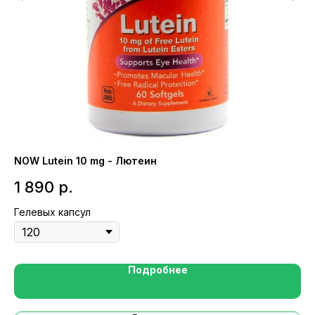
NOW Lutein 10 mg - Лютеин
Th
1 890
р.
2
Гелевых капсул
Ка
Подробнее