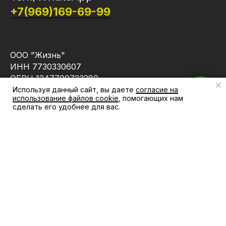
+7(969)169-69-99
ООО "Жизнь"
ИНН 7730330607
ОГРН 1247700723280
Используя данный сайт, вы даете
согласие на
Есть вопросы? Напишите нам
использование файлов cookie
, помогающих нам
сделать его удобнее для вас.
КАТАЛОГ
КОМПАНИЯ
АКЦИИ
Магазин
БРЕНДЫ
Блог
КАБИНЕТ
Контакты
ПОКУПАТЕЛЯ
ИНФОРМАЦИЯ
Доставка и оплата
Политика