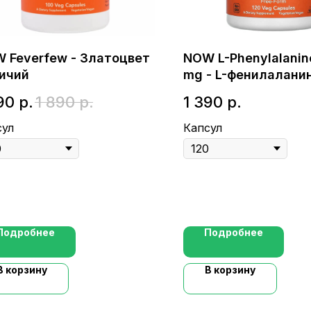
 Feverfew - Златоцвет
NOW L-Phenylalanin
ичий
mg - L-фенилалани
90
р.
1 890
р.
1 390
р.
сул
Капсул
Подробнее
Подробнее
В корзину
В корзину