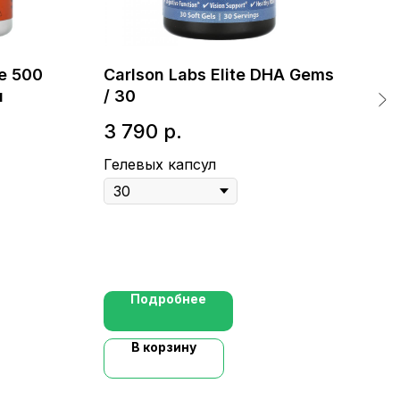
e 500
Carlson Labs Elite DHA Gems
Jar
н
/ 30
Opt
ул
3 790
р.
5 
дея
ког
Гелевых капсул
Кап
Подробнее
В корзину