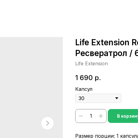
Life Extension R
Ресвератрол / 
Life Extension
1 690
р.
Капсул
В корзин
Размер порции: 1 капсул