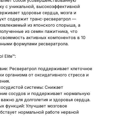
ставляет собой усовершенствованную
ку с уникальной, высокоэффективной
ерживает здоровье сердца, мозга и
укт содержит транс-ресвератрол —
звлекаемый из японского спорыша, а
полученные из семян пажитника, что
усвояемость активных компонентов в 10
чными формулами ресвератрола.
 Elite™:
вие: Ресвератрол поддерживает клеточное
ки организма от оксидативного стресса и
ения.
сосудистой системы: Снижает
ние сосудов и поддерживает нормальную
 важно для долголетия и здоровья сердца.
х функций: Улучшает мозговое
бствует нормальной работе нервной