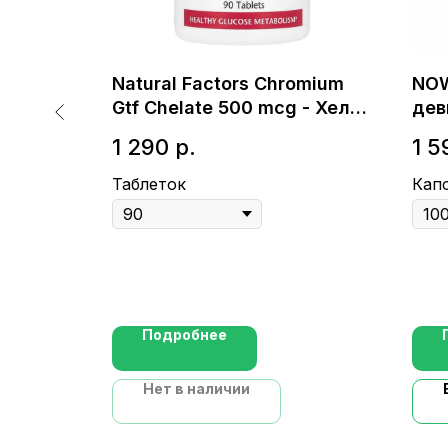
-
Natural Factors Chromium
NOW
Gtf Chelate 500 mcg - Хелат
дев
хрома с фактором
1 290
р.
1 5
толерантности к глюкозе
Таблеток
Кап
Подробнее
Нет в наличии