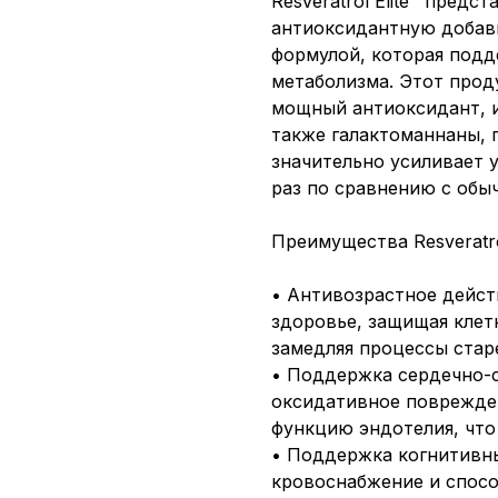
Resveratrol Elite™ пред
антиоксидантную добав
формулой, которая подд
метаболизма. Этот прод
мощный антиоксидант, и
также галактоманнаны, 
значительно усиливает 
раз по сравнению с обы
Преимущества Resveratrol
• Антивозрастное дейст
здоровье, защищая клет
замедляя процессы стар
• Поддержка сердечно-
оксидативное поврежде
функцию эндотелия, что
• Поддержка когнитивны
кровоснабжение и спосо