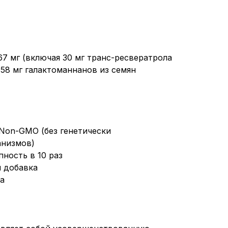
67 мг (включая 30 мг транс-ресвератрола
 58 мг галактоманнанов из семян
Non-GMO (без генетически
низмов)
ность в 10 раз
я добавка
а