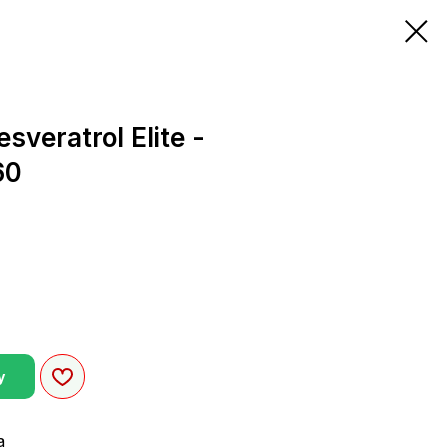
esveratrol Elite -
60
у
а