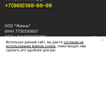
+7(969)169-69-99
ООО "Жизнь"
ИНН 7730330607
ОГРН 1247700723280
Используя данный сайт, вы даете
согласие на
Есть вопросы? Напишите нам
использование файлов cookie
, помогающих нам
сделать его удобнее для вас.
КАТАЛОГ
КОМПАНИЯ
АКЦИИ
Магазин
БРЕНДЫ
Блог
КАБИНЕТ
Контакты
ПОКУПАТЕЛЯ
ИНФОРМАЦИЯ
Доставка и оплата
Политика