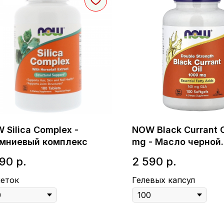
 Silica Complex -
NOW Black Currant O
мниевый комплекс
mg - Масло черной
смородины двойно
690
р.
2 590
р.
концентрации
леток
Гелевых капсул