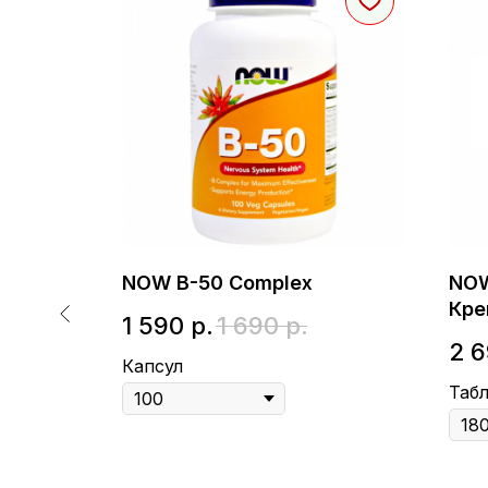
NOW B-50 Complex
NOW
Кре
1 590
р.
1 690
р.
2 
Капсул
Таб