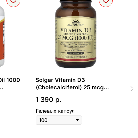
il 1000
Solgar Vitamin D3
Car
(Cholecalciferol) 25 mcg
Арт
й
(1000 IU) - Витамин D3
1 390
р.
2 
Гелевых капсул
Гел