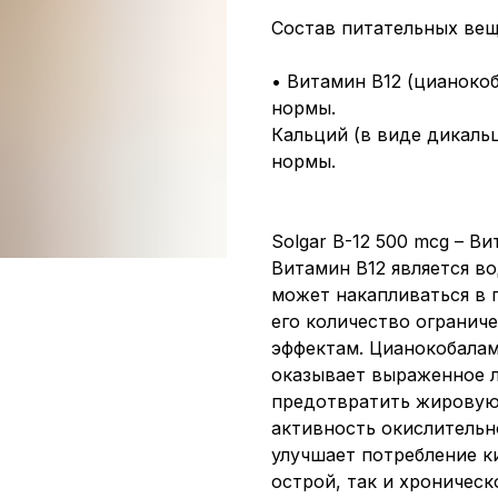
Состав питательных веще
• Витамин B12 (цианокоб
нормы.
Кальций (в виде дикальц
нормы.
Solgar B-12 500 mcg – В
Витамин B12 является во
может накапливаться в п
его количество огранич
эффектам. Цианокобалам
оказывает выраженное л
предотвратить жировую
активность окислительн
улучшает потребление к
острой, так и хроничес