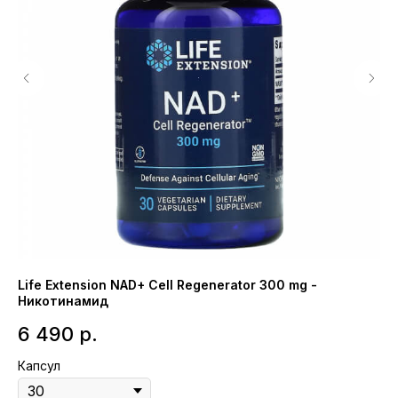
Life Extension NAD+ Cell Regenerator 300 mg -
Ev
Никотинамид
ко
6 490
р.
1
Капсул
Вк