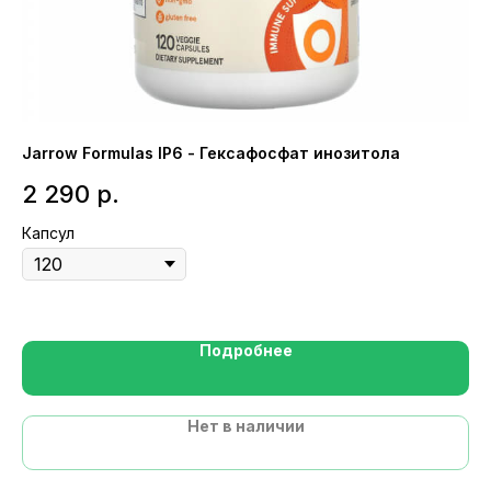
Jarrow Formulas IP6 - Гексафосфат инозитола
NO
Ар
2 290
р.
1
Капсул
Ге
Подробнее
Нет в наличии