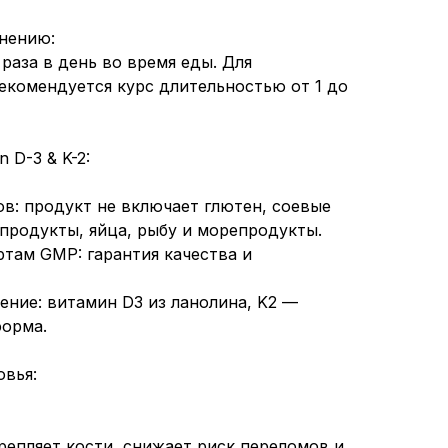
нению:
 раза в день во время еды. Для
екомендуется курс длительностью от 1 до
 D-3 & K-2:
ов: продукт не включает глютен, соевые
продукты, яйца, рыбу и морепродукты.
ртам GMP: гарантия качества и
ние: витамин D3 из ланолина, K2 —
форма.
вья:
крепляет кости, снижает риск переломов и