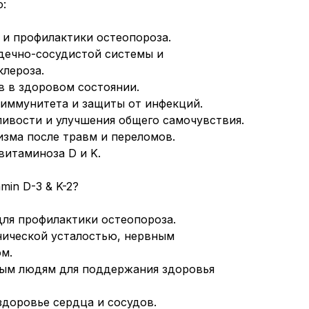
:
 и профилактики остеопороза.
дечно-сосудистой системы и
лероза.
в в здоровом состоянии.
 иммунитета и защиты от инфекций.
ивости и улучшения общего самочувствия.
изма после травм и переломов.
витаминоза D и K.
in D-3 & K-2?
для профилактики остеопороза.
онической усталостью, нервным
м.
ным людям для поддержания здоровья
 здоровье сердца и сосудов.