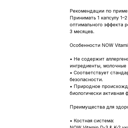
Рекомендации по приме
Принимать 1 капсулу 1–2
оптимального эффекта р
3 месяцев.
Особенности NOW Vitamin
• Не содержит аллерген
ингредиенты, молочные 
• Соответствует станда
безопасности.
• Природное происхожде
биологически активная 
Преимущества для здоро
• Костная система:
NOW Vitamin D-3 & K-2 у