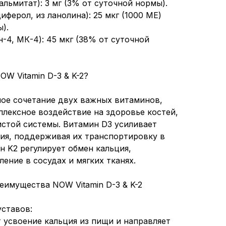
альмитат): 3 мг (3% от суточной нормы).
иферол, из ланолина): 25 мкг (1000 МЕ)
).
-4, МК-4): 45 мкг (38% от суточной
W Vitamin D-3 & K-2?
ое сочетание двух важных витаминов,
лексное воздействие на здоровье костей,
истой системы. Витамин D3 усиливает
ния, поддерживая их транспортировку в
н K2 регулирует обмен кальция,
ение в сосудах и мягких тканях.
еимущества NOW Vitamin D-3 & K-2
уставов:
 усвоение кальция из пищи и направляет