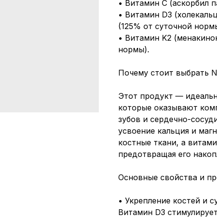
• Витамин С (аскорбил п
• Витамин D3 (холекальц
(125% от суточной нормы
• Витамин K2 (менакинон
нормы).
Почему стоит выбрать NO
Этот продукт — идеальн
которые оказывают комп
зубов и сердечно-сосуд
усвоение кальция и маг
костные ткани, а витами
предотвращая его накопл
Основные свойства и пр
• Укрепление костей и с
Витамин D3 стимулирует