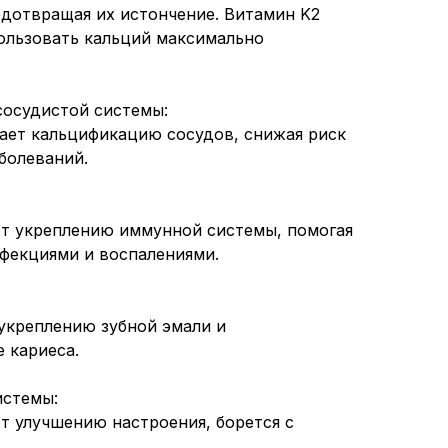
редотвращая их истончение. Витамин K2
ользовать кальций максимально
сосудистой системы:
ает кальцификацию сосудов, снижая риск
болеваний.
ет укреплению иммунной системы, помогая
нфекциями и воспалениями.
укреплению зубной эмали и
 кариеса.
истемы:
т улучшению настроения, борется с