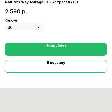
Nature's Way Astragalus - Астрагал / 60
Ho
Ст
2 590
р.
1
Капсул
Мл
Подробнее
В корзину