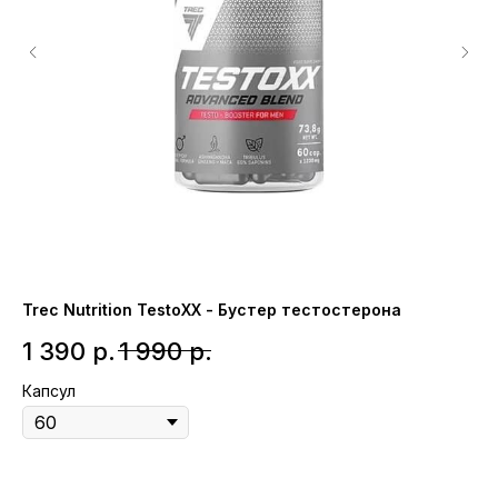
Trec Nutrition TestoXX - Бустер тестостерона
NO
1 390
р.
1 990
р.
1
Капсул
Ка
Ср