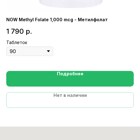
NOW Methyl Folate 1,000 mcg - Метилфолат
Na
1 790
р.
1
Таблеток
Ка
Подробнее
Нет в наличии