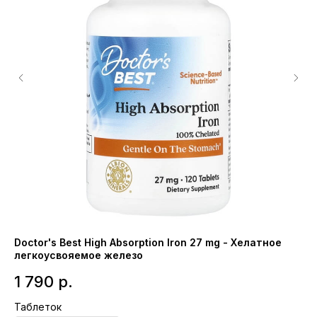
Doctor's Best High Absorption Iron 27 mg - Хелатное
Na
легкоусвояемое железо
3
1 790
р.
Ка
Таблеток