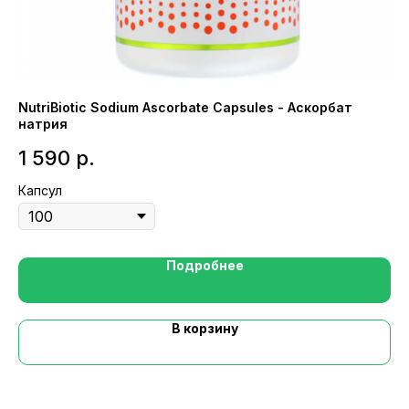
NutriBiotic Sodium Ascorbate Capsules - Аскорбат
Na
натрия
3
1 590
р.
Ка
Капсул
Подробнее
В корзину