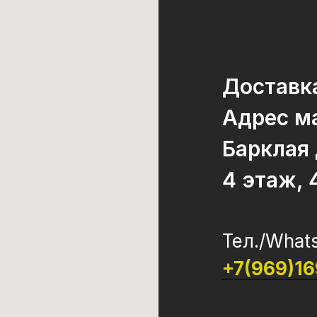
Доставка
Адрес ма
Барклая
4 этаж, 
Тел./What
+7(969)1